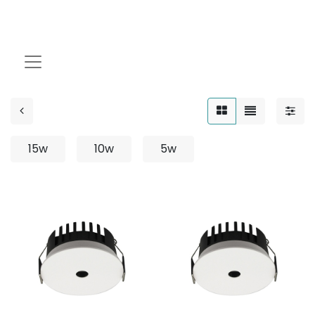
Flat Frame
15w
10w
5w