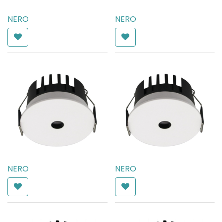
NERO
NERO
AED
255.00
AED
255.00
NERO
NERO
AED
192.00
AED
192.00