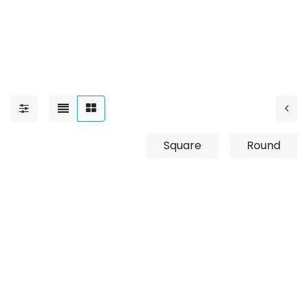
10.8W
Square
Round
لم يتم تحديد منتج
لم يتم تحديد منتج في الفئة "
Outdoor / Up-Light /
".
Adjustable / 10.8W