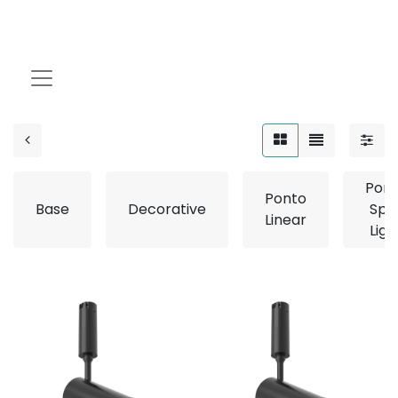
Ponto
Pon
Ponto
Base
Decorative
Spo
Linear
Ligh