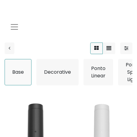
Base
Pon
Ponto
Base
Decorative
Spo
Linear
Ligh